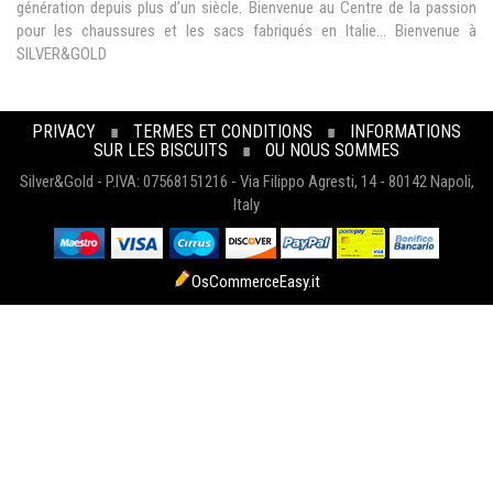
génération depuis plus d’un siècle. Bienvenue au Centre de la passion
pour les chaussures et les sacs fabriqués en Italie... Bienvenue à
SILVER&GOLD
PRIVACY
∎
TERMES ET CONDITIONS
∎
INFORMATIONS
SUR LES BISCUITS
∎
OU NOUS SOMMES
Silver&Gold - P.IVA: 07568151216 - Via Filippo Agresti, 14 - 80142 Napoli,
Italy
OsCommerceEasy.it